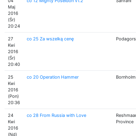
04
co 12 Mighty Poseidon v1.2
Sahrani
Maj
2016
(Śr)
20:24
27
co 25 Za wszelką cenę
Podagors
Kwi
2016
(Śr)
20:40
25
co 20 Operation Hammer
Bornholm
Kwi
2016
(Pon)
20:36
24
co 28 From Russia with Love
Reshmaa
Kwi
Province
2016
(Nd)