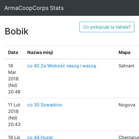
ArmaCoopCorps Stats
Co pokazuje ta tabela?
Bobik
Data
Nazwa misji
Mapa
18
co 40 Za Wolność naszą i waszą
Sahrani
Mar
2018
(Nd)
20:48
11 Lut
co 30 Szwadron
Nogova
2018
(Nd)
20:43
18 Lis
co 44 Huzar
Chernaru