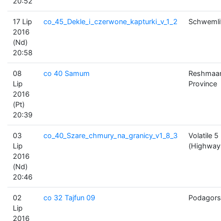
20:52
17 Lip
co_45_Dekle_i_czerwone_kapturki_v_1_2
Schwemli
2016
(Nd)
20:58
08
co 40 Samum
Reshmaa
Lip
Province
2016
(Pt)
20:39
03
co_40_Szare_chmury_na_granicy_v1_8_3
Volatile 5
Lip
(Highway
2016
(Nd)
20:46
02
co 32 Tajfun 09
Podagors
Lip
2016