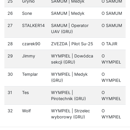
25
Grynio
SAMUM | Medyk
O SAMUM
26
Sone
SAMUM | Medyk
O SAMUM
27
STALKER14
SAMUM | Operator
O SAMUM
UAV (GRU)
28
czarek90
ZVEZDA | Pilot Su-25
O TAJIR
29
Jimmy
WYMPIEŁ | Dowódca
O
sekcji (GRU)
WYMPIEŁ
30
Templar
WYMPIEŁ | Medyk
O
(GRU)
WYMPIEŁ
31
Tes
WYMPIEŁ |
O
Pirotechnik (GRU)
WYMPIEŁ
32
Wolf
WYMPIEŁ | Strzelec
O
wyborowy (GRU)
WYMPIEŁ