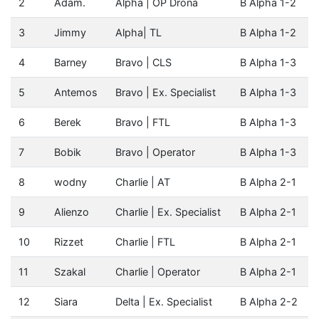
2
Adam.
Alpha | OP Drona
B Alpha 1-2
3
Jimmy
Alpha| TL
B Alpha 1-2
4
Barney
Bravo | CLS
B Alpha 1-3
5
Antemos
Bravo | Ex. Specialist
B Alpha 1-3
6
Berek
Bravo | FTL
B Alpha 1-3
7
Bobik
Bravo | Operator
B Alpha 1-3
8
wodny
Charlie | AT
B Alpha 2-1
9
Alienzo
Charlie | Ex. Specialist
B Alpha 2-1
10
Rizzet
Charlie | FTL
B Alpha 2-1
11
Szakal
Charlie | Operator
B Alpha 2-1
12
Siara
Delta | Ex. Specialist
B Alpha 2-2