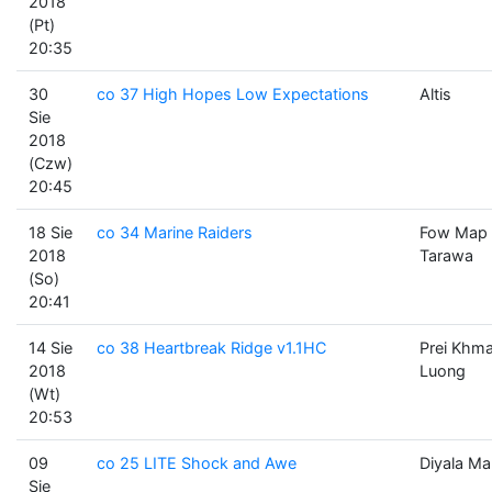
2018
(Pt)
20:35
30
co 37 High Hopes Low Expectations
Altis
Sie
2018
(Czw)
20:45
18 Sie
co 34 Marine Raiders
Fow Map
2018
Tarawa
(So)
20:41
14 Sie
co 38 Heartbreak Ridge v1.1HC
Prei Khm
2018
Luong
(Wt)
20:53
09
co 25 LITE Shock and Awe
Diyala M
Sie