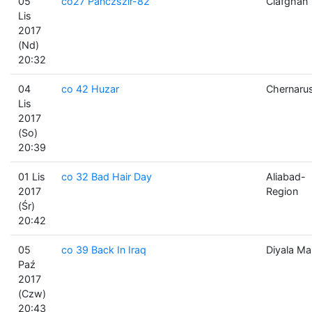
05
co27 Panczszir-82
Clafghan
Lis
2017
(Nd)
20:32
04
co 42 Huzar
Chernaru
Lis
2017
(So)
20:39
01 Lis
co 32 Bad Hair Day
Aliabad-
2017
Region
(Śr)
20:42
05
co 39 Back In Iraq
Diyala M
Paź
2017
(Czw)
20:43