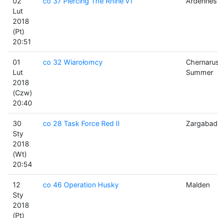
02
co 37 Piercing The Rhine v1
Ardennes
Lut
2018
(Pt)
20:51
01
co 32 Wiarołomcy
Chernaru
Lut
Summer
2018
(Czw)
20:40
30
co 28 Task Force Red II
Zargabad
Sty
2018
(Wt)
20:54
12
co 46 Operation Husky
Malden
Sty
2018
(Pt)