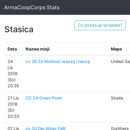
ArmaCoopCorps Stats
Co pokazuje ta tabela?
Stasica
Data
Nazwa misji
Mapa
24
co 36 Za Wolność waszą i naszą
United Sa
Lis
2018
(So)
20:35
21 Lis
CO 24 Green Point
Stratis
2018
(Śr)
20:33
07 Lis
co 20 Der König Fällt
Gunthers