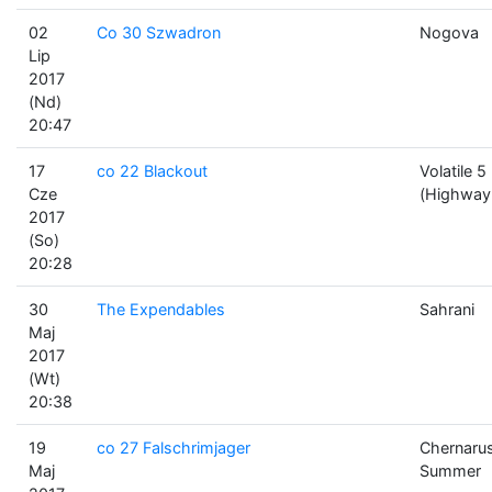
02
Co 30 Szwadron
Nogova
Lip
2017
(Nd)
20:47
17
co 22 Blackout
Volatile 5
Cze
(Highway
2017
(So)
20:28
30
The Expendables
Sahrani
Maj
2017
(Wt)
20:38
19
co 27 Falschrimjager
Chernaru
Maj
Summer