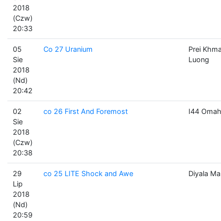
2018
(Czw)
20:33
05
Co 27 Uranium
Prei Khm
Sie
Luong
2018
(Nd)
20:42
02
co 26 First And Foremost
I44 Omah
Sie
2018
(Czw)
20:38
29
co 25 LITE Shock and Awe
Diyala M
Lip
2018
(Nd)
20:59