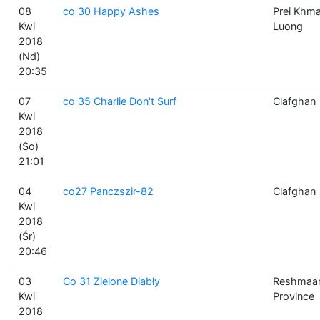
08
co 30 Happy Ashes
Prei Khm
Kwi
Luong
2018
(Nd)
20:35
07
co 35 Charlie Don't Surf
Clafghan
Kwi
2018
(So)
21:01
04
co27 Panczszir-82
Clafghan
Kwi
2018
(Śr)
20:46
03
Co 31 Zielone Diabły
Reshmaa
Kwi
Province
2018