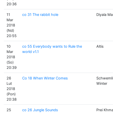
20:36
11
co 31 The rabbit hole
Diyala M
Mar
2018
(Nd)
20:55
10
co 55 Everybody wants to Rule the
Altis
Mar
world v1.1
2018
(So)
20:39
26
Co 18 When Winter Comes
Schwemli
Lut
Winter
2018
(Pon)
20:38
25
co 26 Jungle Sounds
Prei Khm