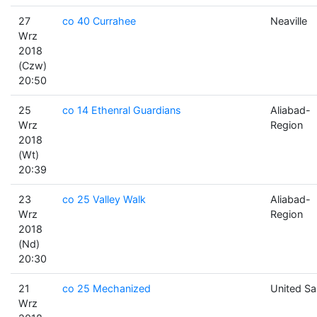
27
co 40 Currahee
Neaville
Wrz
2018
(Czw)
20:50
25
co 14 Ethenral Guardians
Aliabad-
Wrz
Region
2018
(Wt)
20:39
23
co 25 Valley Walk
Aliabad-
Wrz
Region
2018
(Nd)
20:30
21
co 25 Mechanized
United Sa
Wrz