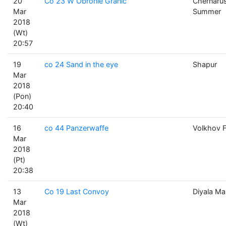
20
Co 23 W Obronie Granic
Chernaru
Mar
Summer
2018
(Wt)
20:57
19
co 24 Sand in the eye
Shapur
Mar
2018
(Pon)
20:40
16
co 44 Panzerwaffe
Volkhov F
Mar
2018
(Pt)
20:38
13
Co 19 Last Convoy
Diyala M
Mar
2018
(Wt)