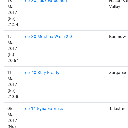
18
co 30 Task Force Red
Hazar-Ko
Mar
Valley
2017
(So)
21:24
17
co 30 Most na Wisle 2 0
Baranow
Mar
2017
(Pt)
20:54
11
co 40 Stay Frosty
Zargabad
Mar
2017
(So)
21:06
05
co 14 Syria Express
Takistan
Mar
2017
(Nd)