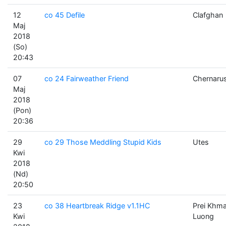
12
co 45 Defile
Clafghan
Maj
2018
(So)
20:43
07
co 24 Fairweather Friend
Chernaru
Maj
2018
(Pon)
20:36
29
co 29 Those Meddling Stupid Kids
Utes
Kwi
2018
(Nd)
20:50
23
co 38 Heartbreak Ridge v1.1HC
Prei Khm
Kwi
Luong