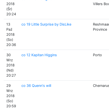
2018
Villers B
(Śr)
20:24
13
co 19 Little Surprise by DisLike
Reshmaa
Paź
Province
2018
(So)
20:36
30
co 12 Kapitan Higgins
Porto
Wrz
2018
(Nd)
20:27
29
co 36 Quenn's will
Chernaru
Wrz
2018
(So)
20:59