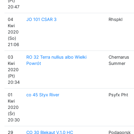
(Pt)
20:47
04
JO 101 CSAR 3
Rhspkl
Kwi
2020
(So)
21:06
03
RO 32 Terra nullius albo Wielki
Chernarus
Kwi
Powrót
Summer
2020
(Pt)
20:34
01
co 45 Styx River
Psyfx Pht
Kwi
2020
(Śr)
20:30
29
CO 30 Blekaut V.1.0 HC
Podagorsk