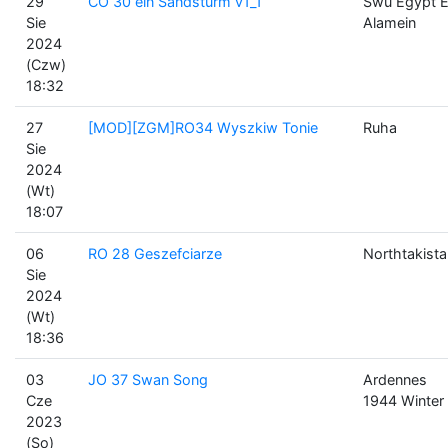
29
CO 30 ein Sandsturm v1_1
Swu Egypt E
Sie
Alamein
2024
(Czw)
18:32
27
[MOD][ZGM]RO34 Wyszkiw Tonie
Ruha
Sie
2024
(Wt)
18:07
06
RO 28 Geszefciarze
Northtakista
Sie
2024
(Wt)
18:36
03
JO 37 Swan Song
Ardennes
Cze
1944 Winter
2023
(So)