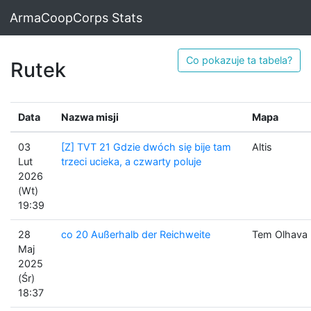
ArmaCoopCorps Stats
Co pokazuje ta tabela?
Rutek
Data
Nazwa misji
Mapa
03
[Z] TVT 21 Gdzie dwóch się bije tam
Altis
Lut
trzeci ucieka, a czwarty poluje
2026
(Wt)
19:39
28
co 20 Außerhalb der Reichweite
Tem Olhava
Maj
2025
(Śr)
18:37