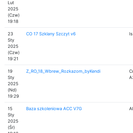
Lut
2025
(Czw)
19:18
23
CO 17 Szklany Szczyt v6
I
Sty
2025
(Czw)
19:21
19
Z_RO_18_Wbrew_Rozkazom_byKendi
C
Sty
A
2025
(Nd)
19:29
15
Baza szkoleniowa ACC V7G
Al
Sty
2025
(Śr)