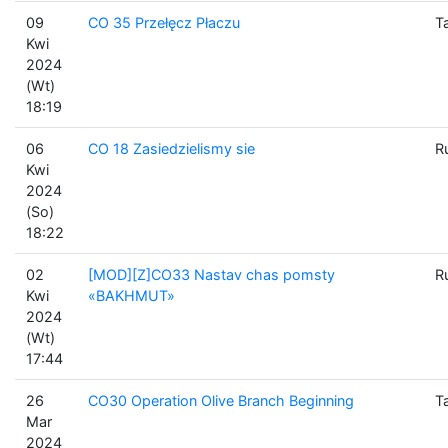
09
CO 35 Przełęcz Płaczu
T
Kwi
2024
(Wt)
18:19
06
CO 18 Zasiedzielismy sie
R
Kwi
2024
(So)
18:22
02
[MOD][Z]CO33 Nastav chas pomsty
R
Kwi
«BAKHMUT»
2024
(Wt)
17:44
26
CO30 Operation Olive Branch Beginning
T
Mar
2024