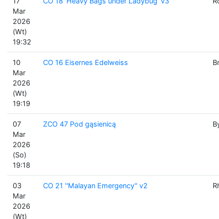
17
CO 18 'Heavy Bags under Ladybug' v3
R
Mar
2026
(Wt)
19:32
10
CO 16 Eisernes Edelweiss
B
Mar
2026
(Wt)
19:19
07
ZCO 47 Pod gąsienicą
B
Mar
2026
(So)
19:18
03
CO 21 ''Malayan Emergency'' v2
R
Mar
2026
(Wt)