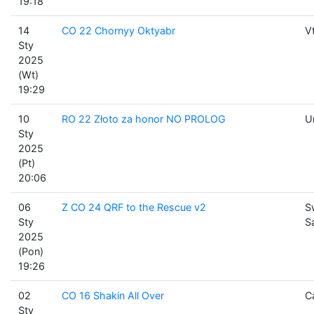
19:18
14
CO 22 Chornyy Oktyabr
V
Sty
2025
(Wt)
19:29
10
RO 22 Złoto za honor NO PROLOG
U
Sty
2025
(Pt)
20:06
06
Z CO 24 QRF to the Rescue v2
S
Sty
S
2025
(Pon)
19:26
02
CO 16 Shakin All Over
C
Sty