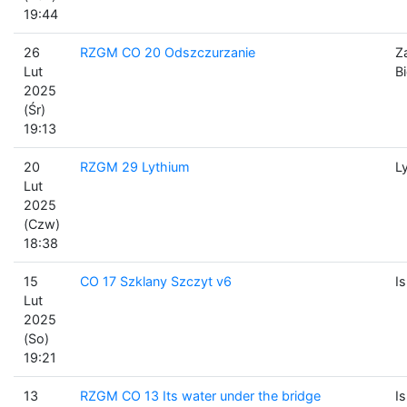
19:44
26
RZGM CO 20 Odszczurzanie
Z
Lut
B
2025
(Śr)
19:13
20
RZGM 29 Lythium
L
Lut
2025
(Czw)
18:38
15
CO 17 Szklany Szczyt v6
I
Lut
2025
(So)
19:21
13
RZGM CO 13 Its water under the bridge
I