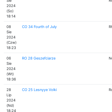
Sie
R
2024
(So)
18:14
08
CO 34 Fourth of July
R
Sie
2024
(Czw)
18:23
06
RO 28 Geszefciarze
N
Sie
2024
(Wt)
18:36
28
CO 25 Lesnyye Volki
R
Lip
2024
(Nd)
18:24