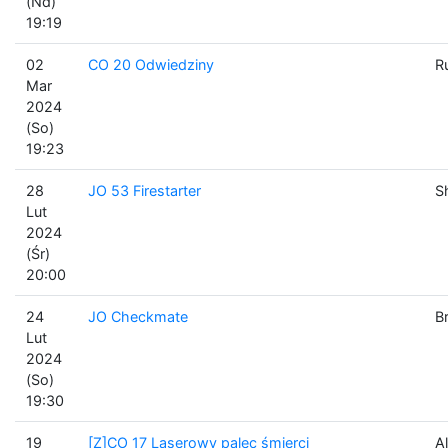
(Nd)
19:19
02
CO 20 Odwiedziny
R
Mar
2024
(So)
19:23
28
JO 53 Firestarter
S
Lut
2024
(Śr)
20:00
24
JO Checkmate
B
Lut
2024
(So)
19:30
19
[Z]CO 17 Laserowy palec śmierci
Al