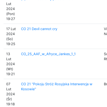
Lut
2024
(Pon)
19:27
17 Lut
CO 21 Devil cannot cry
Vi
2024
N
(So)
19:25
13
CO_25_AAF_w_Afryce_Jankes_1_1
S
Lut
R
2024
(Wt)
19:21
07
CO 21 ''Pokoju Stróż Rosyjska Interwencja w
B
Lut
Kosowie''
2024
(Śr)
19:18