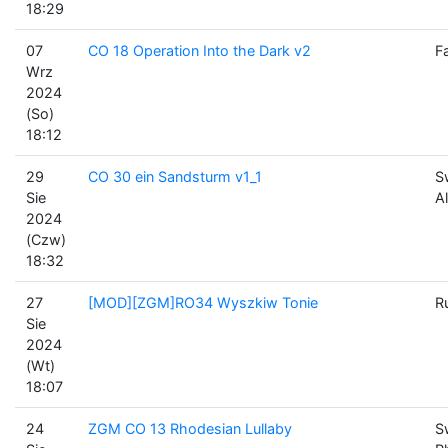
18:29
07
CO 18 Operation Into the Dark v2
F
Wrz
2024
(So)
18:12
29
CO 30 ein Sandsturm v1_1
S
Sie
A
2024
(Czw)
18:32
27
[MOD][ZGM]RO34 Wyszkiw Tonie
R
Sie
2024
(Wt)
18:07
24
ZGM CO 13 Rhodesian Lullaby
S