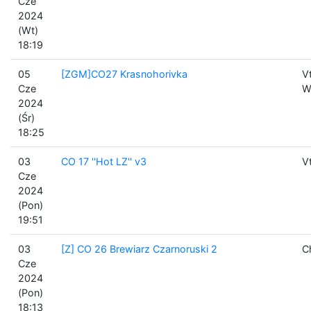
Cze
2024
(Wt)
18:19
05
[ZGM]CO27 Krasnohorivka
V
Cze
W
2024
(Śr)
18:25
03
CO 17 ''Hot LZ'' v3
V
Cze
2024
(Pon)
19:51
03
[Z] CO 26 Brewiarz Czarnoruski 2
C
Cze
2024
(Pon)
18:13