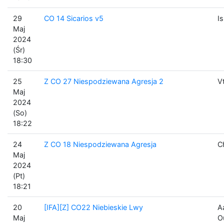
29
CO 14 Sicarios v5
I
Maj
2024
(Śr)
18:30
25
Z CO 27 Niespodziewana Agresja 2
V
Maj
2024
(So)
18:22
24
Z CO 18 Niespodziewana Agresja
C
Maj
2024
(Pt)
18:21
20
[IFA][Z] CO22 Niebieskie Lwy
A
Maj
O