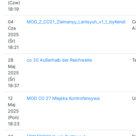
(Czw)
18:19
04
MOD_Z_CO21_Zlamanyy_Lantsyuh_v1_1_byKendi
C
Cze
A
2025
(Śr)
18:21
28
co 20 Außerhalb der Reichweite
T
Maj
2025
(Śr)
18:37
12
MOD CO 27 Miejska Kontrofensywa
U
Maj
2025
(Pon)
18:23