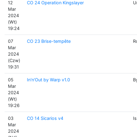
12
CO 24 Operation Kingslayer
U
Mar
2024
(Wt)
19:24
07
CO 23 Brise-tempête
R
Mar
2024
(Czw)
19:31
05
In'n'Out by Warp v1.0
B
Mar
2024
(Wt)
19:26
03
CO 14 Sicarios v4
I
Mar
2024