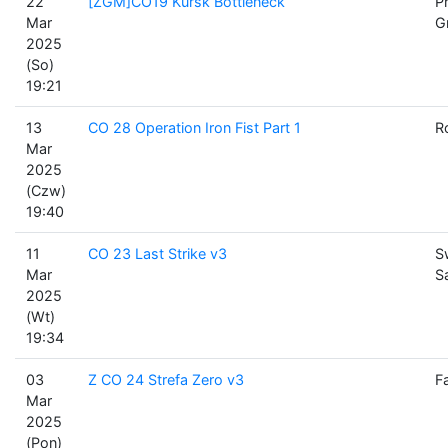
22
[ZGM]CO19 Kursk Bottleneck
P
Mar
G
2025
(So)
19:21
13
CO 28 Operation Iron Fist Part 1
R
Mar
2025
(Czw)
19:40
11
CO 23 Last Strike v3
S
Mar
S
2025
(Wt)
19:34
03
Z CO 24 Strefa Zero v3
F
Mar
2025
(Pon)