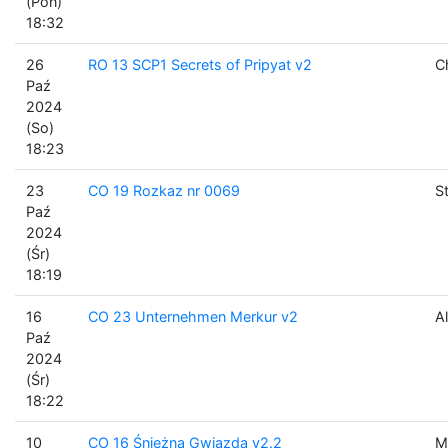
(Pon)
18:32
26
RO 13 SCP1 Secrets of Pripyat v2
C
Paź
2024
(So)
18:23
23
CO 19 Rozkaz nr 0069
S
Paź
2024
(Śr)
18:19
16
CO 23 Unternehmen Merkur v2
Al
Paź
2024
(Śr)
18:22
10
CO 16 Śnieżna Gwiazda v2.2
M