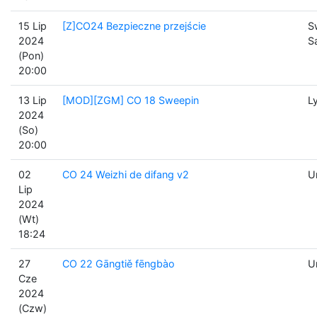
15 Lip
[Z]CO24 Bezpieczne przejście
S
2024
S
(Pon)
20:00
13 Lip
[MOD][ZGM] CO 18 Sweepin
L
2024
(So)
20:00
02
CO 24 Weizhi de difang v2
U
Lip
2024
(Wt)
18:24
27
CO 22 Gāngtiě fēngbào
U
Cze
2024
(Czw)