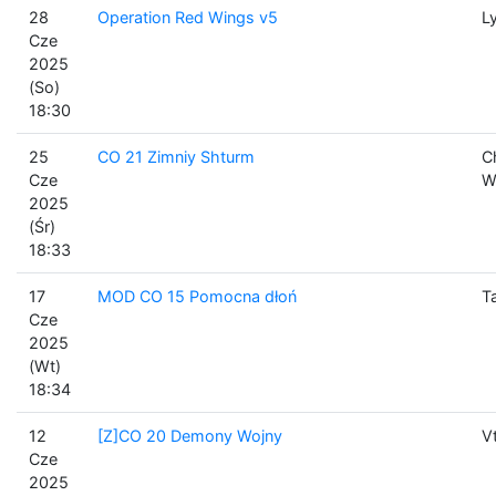
28
Operation Red Wings v5
L
Cze
2025
(So)
18:30
25
CO 21 Zimniy Shturm
C
Cze
W
2025
(Śr)
18:33
17
MOD CO 15 Pomocna dłoń
T
Cze
2025
(Wt)
18:34
12
[Z]CO 20 Demony Wojny
V
Cze
2025