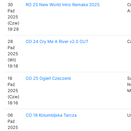
30
RO 25 New World Intro Remake 2025
C
Paź
A
2025
(Czw)
19:29
28
CO 24 Cry Me A River v2.0 CUT
C
Paź
2025
(Wt)
19:18
16
CO 25 Ogień Czeczenii
S
Paź
N
2025
M
(Czw)
18:16
06
CO 18 Kolumbijska Tarcza
U
Paź
2025