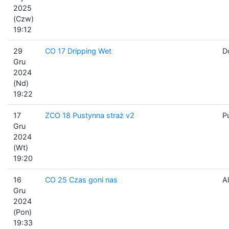
2025
(Czw)
19:12
29
CO 17 Dripping Wet
D
Gru
2024
(Nd)
19:22
17
ZCO 18 Pustynna straż v2
P
Gru
2024
(Wt)
19:20
16
CO 25 Czas goni nas
Al
Gru
2024
(Pon)
19:33