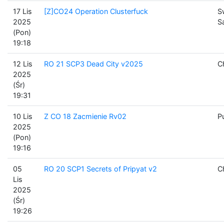
17 Lis
[Z]CO24 Operation Clusterfuck
S
2025
S
(Pon)
19:18
12 Lis
RO 21 SCP3 Dead City v2025
C
2025
(Śr)
19:31
10 Lis
Z CO 18 Zacmienie Rv02
P
2025
(Pon)
19:16
05
RO 20 SCP1 Secrets of Pripyat v2
C
Lis
2025
(Śr)
19:26