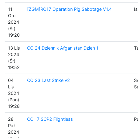
11
[ZGM]RO17 Operation Pig Sabotage V1.4
I
Gru
2024
(Śr)
19:20
13 Lis
CO 24 Dziennik Afganistan Dzień 1
T
2024
(Śr)
19:52
04
CO 23 Last Strike v2
S
Lis
S
2024
(Pon)
19:28
28
CO 17 SCP2 Flightless
P
Paź
2024