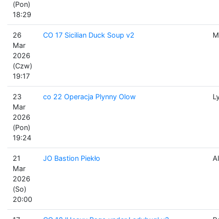
(Pon)
18:29
26
CO 17 Sicilian Duck Soup v2
M
Mar
2026
(Czw)
19:17
23
co 22 Operacja Plynny Olow
L
Mar
2026
(Pon)
19:24
21
JO Bastion Piekło
Al
Mar
2026
(So)
20:00