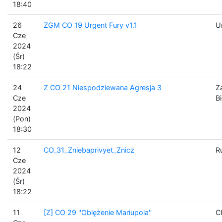
18:40
26
ZGM CO 19 Urgent Fury v1.1
U
Cze
2024
(Śr)
18:22
24
Z CO 21 Niespodziewana Agresja 3
Z
Cze
B
2024
(Pon)
18:30
12
CO_31_Zniebaprivyet_Znicz
R
Cze
2024
(Śr)
18:22
11
[Z] CO 29 ''Oblężenie Mariupola''
C