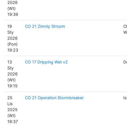
2026
(Wt)
19:39
19
CO 21 Zimniy Shturm
C
Sty
W
2026
(Pon)
19:23
13
CO 17 Dripping Wet v2
D
Sty
2026
(Wt)
19:15
25
CO 21 Operation Stormbreaker
I
Lis
2025
(Wt)
19:37