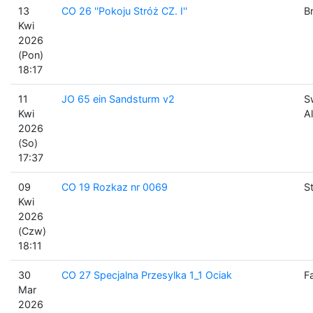
13
CO 26 ''Pokoju Stróż CZ. I''
B
Kwi
2026
(Pon)
18:17
11
JO 65 ein Sandsturm v2
S
Kwi
A
2026
(So)
17:37
09
CO 19 Rozkaz nr 0069
S
Kwi
2026
(Czw)
18:11
30
CO 27 Specjalna Przesylka 1_1 Ociak
F
Mar
2026