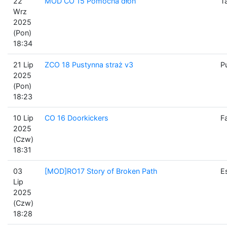
22
MOD CO 15 Pomocna dłoń
T
Wrz
2025
(Pon)
18:34
21 Lip
ZCO 18 Pustynna straż v3
P
2025
(Pon)
18:23
10 Lip
CO 16 Doorkickers
F
2025
(Czw)
18:31
03
[MOD]RO17 Story of Broken Path
E
Lip
2025
(Czw)
18:28