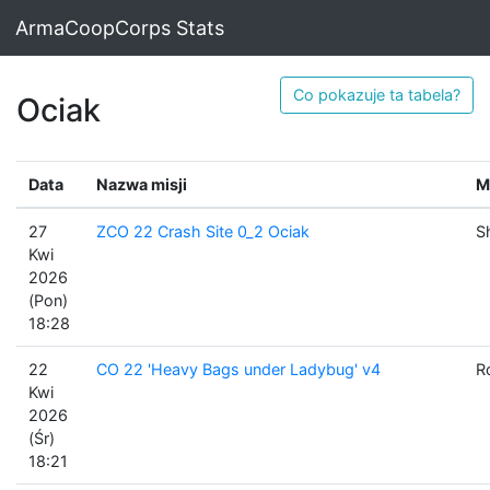
ArmaCoopCorps Stats
Co pokazuje ta tabela?
Ociak
Data
Nazwa misji
M
27
ZCO 22 Crash Site 0_2 Ociak
S
Kwi
2026
(Pon)
18:28
22
CO 22 'Heavy Bags under Ladybug' v4
R
Kwi
2026
(Śr)
18:21