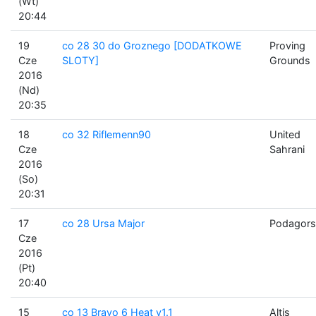
(Wt)
20:44
19
co 28 30 do Groznego [DODATKOWE
Proving
Cze
SLOTY]
Grounds
2016
(Nd)
20:35
18
co 32 Riflemenn90
United
Cze
Sahrani
2016
(So)
20:31
17
co 28 Ursa Major
Podagors
Cze
2016
(Pt)
20:40
15
co 13 Bravo 6 Heat v1.1
Altis