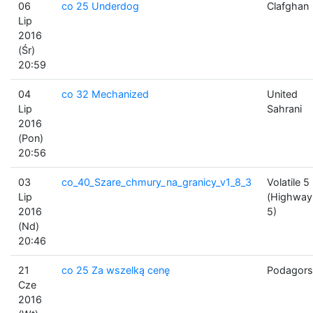
06
co 25 Underdog
Clafghan
Lip
2016
(Śr)
20:59
04
co 32 Mechanized
United
Lip
Sahrani
2016
(Pon)
20:56
03
co_40_Szare_chmury_na_granicy_v1_8_3
Volatile 5
Lip
(Highway
2016
5)
(Nd)
20:46
21
co 25 Za wszelką cenę
Podagors
Cze
2016