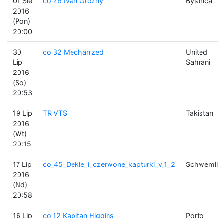
01 Sie
co 26 Ivan Grozny
Bystrica
2016
(Pon)
20:00
30
co 32 Mechanized
United
Lip
Sahrani
2016
(So)
20:53
19 Lip
TR VTS
Takistan
2016
(Wt)
20:15
17 Lip
co_45_Dekle_i_czerwone_kapturki_v_1_2
Schwemli
2016
(Nd)
20:58
16 Lip
co 12 Kapitan Higgins
Porto