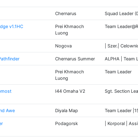
Chernarus
Squad Leader (D
idge v1.1HC
Prei Khmaoch
Team Leader@Ra
Luong
Nogova
| Szer.| Celown
thfinder
Chernarus Summer
ALPHA | Team 
Prei Khmaoch
Team Leader
Luong
remost
I44 Omaha V2
Sgt. Section Le
and Awe
Diyala Map
Team Leader |1
er
Podagorsk
| Korporal | As