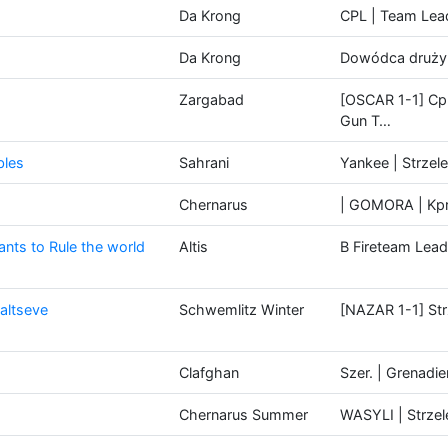
Da Krong
CPL | Team Lea
Da Krong
Dowódca druży
Zargabad
[OSCAR 1-1] Cp
Gun T…
bles
Sahrani
Yankee | Strzel
Chernarus
| GOMORA | Kpr
nts to Rule the world
Altis
B Fireteam Lead
altseve
Schwemlitz Winter
[NAZAR 1-1] Str
Clafghan
Szer. | Grenadie
Chernarus Summer
WASYLI | Strze