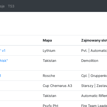
sje
TS3
Mapa
Zajmowany slo
' v1
Lythium
Pvt. | Automati
isk''
Takistan
Demolition
1
Rosche
Cpl. | Gruppen
Cup Chernarus A3
Starszy | Zast
Takistan
Automatic Rifl
Psyfx Pht
Fire Team Lead