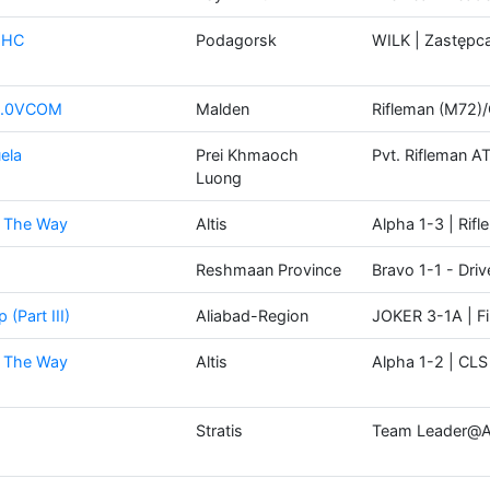
0 HC
Podagorsk
WILK | Zastępc
v2.0VCOM
Malden
Rifleman (M72)
ela
Prei Khmaoch
Pvt. Rifleman A
Luong
d The Way
Altis
Alpha 1-3 | Rif
Reshmaan Province
Bravo 1-1 - Dri
(Part III)
Aliabad-Region
JOKER 3-1A | Fi
d The Way
Altis
Alpha 1-2 | CLS
Stratis
Team Leader@A