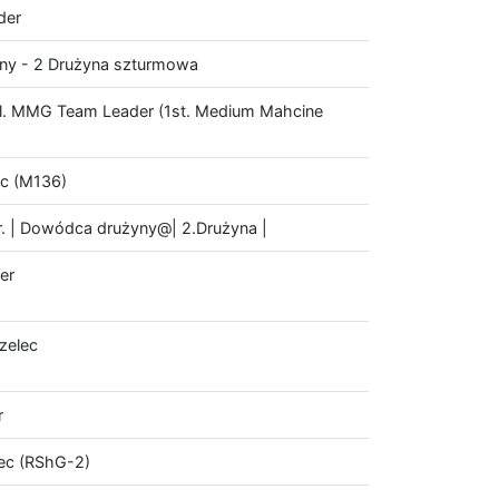
der
ny - 2 Drużyna szturmowa
l. MMG Team Leader (1st. Medium Mahcine
ec (M136)
. | Dowódca drużyny@| 2.Drużyna |
er
zelec
r
lec (RShG-2)