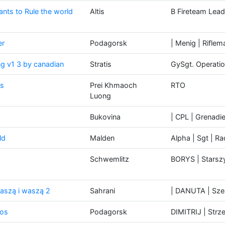
nts to Rule the world
Altis
B Fireteam Lead
er
Podagorsk
| Menig | Rifle
g v1 3 by canadian
Stratis
GySgt. Operati
ds
Prei Khmaoch
RTO
Luong
Bukovina
| CPL | Grenadie
ld
Malden
Alpha | Sgt | R
Schwemlitz
BORYS | Starszy
aszą i waszą 2
Sahrani
| DANUTA | Szer.
ios
Podagorsk
DIMITRIJ | Strze