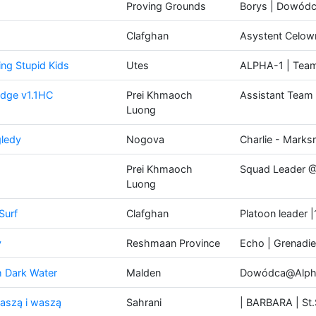
Proving Grounds
Borys | Dowódc
Clafghan
Asystent Celow
ng Stupid Kids
Utes
ALPHA-1 | Team
idge v1.1HC
Prei Khmaoch
Assistant Team
Luong
ledy
Nogova
Charlie - Mark
Prei Khmaoch
Squad Leader 
Luong
Surf
Clafghan
Platoon leader 
y
Reshmaan Province
Echo | Grenadie
 Dark Water
Malden
Dowódca@Alph
aszą i waszą
Sahrani
| BARBARA | St.