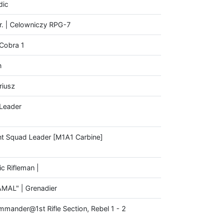
dic
r. | Celowniczy RPG-7
Cobra 1
n
riusz
 Leader
nt Squad Leader [M1A1 Carbine]
c Rifleman |
AMAL" | Grenadier
mmander@1st Rifle Section, Rebel 1 - 2