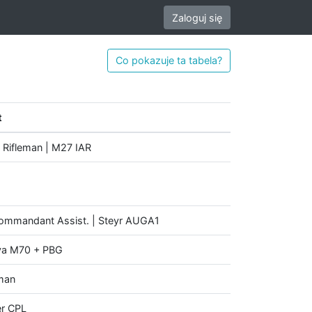
Zaloguj się
Co pokazuje ta tabela?
t
c Rifleman | M27 IAR
kommandant Assist. | Steyr AUGA1
ava M70 + PBG
eman
er CPL