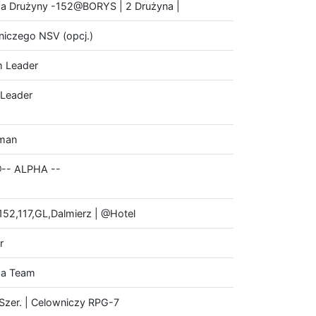
a Drużyny -152@BORYS | 2 Drużyna |
niczego NSV (opcj.)
 Leader
 Leader
sman
@-- ALPHA --
|152,117,GL,Dalmierz | @Hotel
r
a Team
Szer. | Celowniczy RPG-7