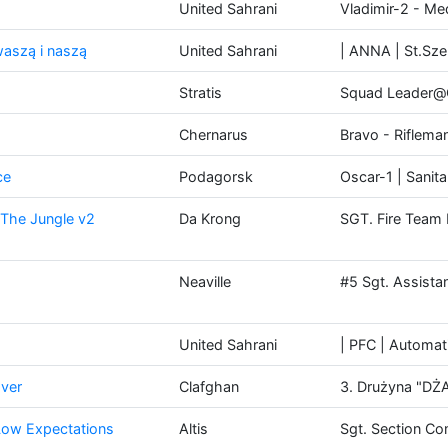
United Sahrani
Vladimir-2 - Me
aszą i naszą
United Sahrani
| ANNA | St.Sze
Stratis
Squad Leader@
Chernarus
Bravo - Riflema
ce
Podagorsk
Oscar-1 | Sanita
The Jungle v2
Da Krong
SGT. Fire Team
Neaville
#5 Sgt. Assista
United Sahrani
| PFC | Automati
over
Clafghan
3. Drużyna "DŻ
Low Expectations
Altis
Sgt. Section Co