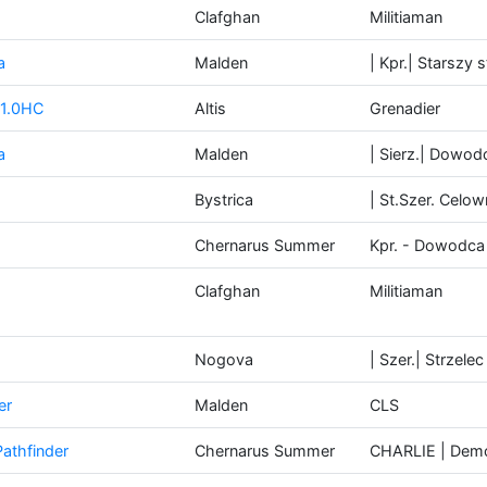
Clafghan
Militiaman
a
Malden
| Kpr.| Starszy s
v1.0HC
Altis
Grenadier
a
Malden
| Sierz.| Dowod
Bystrica
| St.Szer. Celo
Chernarus Summer
Kpr. - Dowodca 
Clafghan
Militiaman
Nogova
| Szer.| Strzel
er
Malden
CLS
thfinder
Chernarus Summer
CHARLIE | Demol