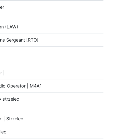
er
man (LAW)
ons Sergeant [RTO]
r |
adio Operator | M4A1
 strzelec
 | Strzelec |
lec