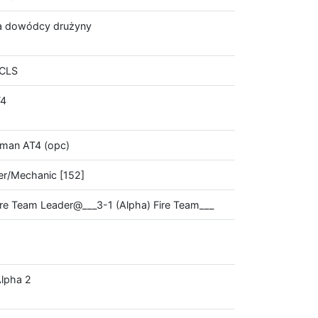
a dowódcy drużyny
/CLS
T4
leman AT4 (opc)
ver/Mechanic [152]
re Team Leader@___3-1 (Alpha) Fire Team___
lpha 2