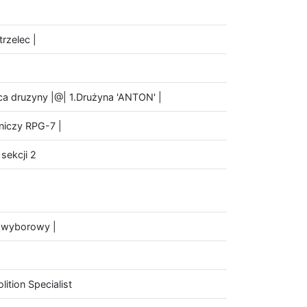
trzelec |
ca druzyny |@| 1.Drużyna 'ANTON' |
wniczy RPG-7 |
sekcji 2
ec wyborowy |
ition Specialist