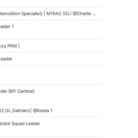
emolition Specialist) | M16A2 (GL) @Charlie …
ider 1
iczy PKM |
Leader
ader [M1 Carbine]
52,GL,Dalmierz| @Kreda 1
sistant Squad Leader