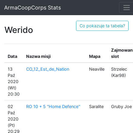
ArmaCoopCorps Stats
Co pokazuje ta tabela?
Werido
Zajmowan
Data
Nazwa misji
Mapa
slot
13
CO_12_Est_de_Nation
Neaville
Strzelec
Paź
(Kar98)
2020
(Wt)
20:30
02
RO 10 + 5 ''Home Defence''
Saralite
Gruby Joe
Paź
2020
(Pt)
20:29