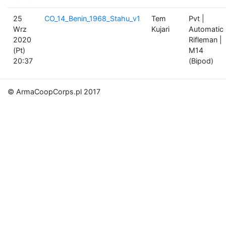
25
CO_14_Benin_1968_Stahu_v1
Tem
Pvt |
Wrz
Kujari
Automatic
2020
Rifleman |
(Pt)
M14
20:37
(Bipod)
© ArmaCoopCorps.pl 2017