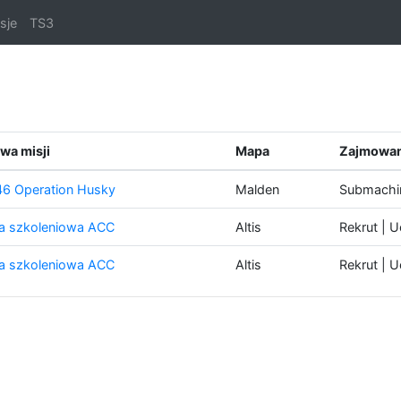
sje
TS3
wa misji
Mapa
Zajmowan
46 Operation Husky
Malden
Submachin
a szkoleniowa ACC
Altis
Rekrut | U
a szkoleniowa ACC
Altis
Rekrut | U