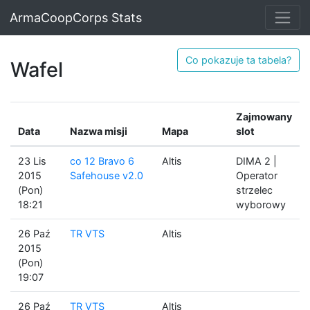
ArmaCoopCorps Stats
Co pokazuje ta tabela?
Wafel
Zajmowany
Data
Nazwa misji
Mapa
slot
23 Lis
co 12 Bravo 6
Altis
DIMA 2 |
2015
Safehouse v2.0
Operator
(Pon)
strzelec
18:21
wyborowy
26 Paź
TR VTS
Altis
2015
(Pon)
19:07
26 Paź
TR VTS
Altis