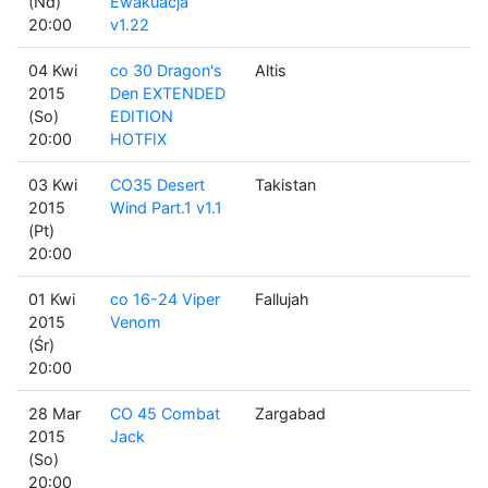
(Nd)
Ewakuacja
20:00
v1.22
04 Kwi
co 30 Dragon's
Altis
2015
Den EXTENDED
(So)
EDITION
20:00
HOTFIX
03 Kwi
CO35 Desert
Takistan
2015
Wind Part.1 v1.1
(Pt)
20:00
01 Kwi
co 16-24 Viper
Fallujah
2015
Venom
(Śr)
20:00
28 Mar
CO 45 Combat
Zargabad
2015
Jack
(So)
20:00