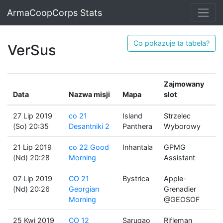
ArmaCoopCorps Stats
Co pokazuje ta tabela?
VerSus
Zajmowany
Data
Nazwa misji
Mapa
slot
27 Lip 2019
co 21
Island
Strzelec
(So) 20:35
Desantniki 2
Panthera
Wyborowy
21 Lip 2019
co 22 Good
Inhantala
GPMG
(Nd) 20:28
Morning
Assistant
07 Lip 2019
CO 21
Bystrica
Apple-
(Nd) 20:26
Georgian
Grenadier
Morning
@GEOSOF
25 Kwi 2019
CO 12
Sarugao
Rifleman