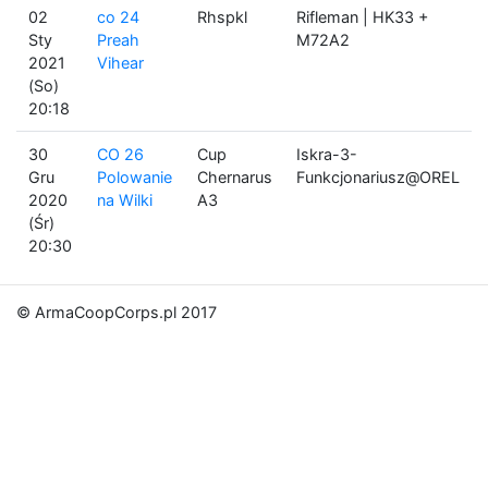
02
co 24
Rhspkl
Rifleman | HK33 +
Sty
Preah
M72A2
2021
Vihear
(So)
20:18
30
CO 26
Cup
Iskra-3-
Gru
Polowanie
Chernarus
Funkcjonariusz@OREL
2020
na Wilki
A3
(Śr)
20:30
© ArmaCoopCorps.pl 2017