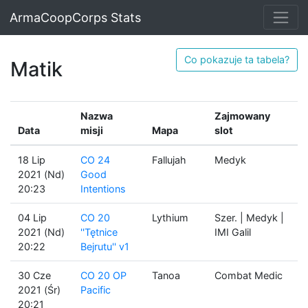
ArmaCoopCorps Stats
Co pokazuje ta tabela?
Matik
Nazwa
Zajmowany
Data
misji
Mapa
slot
18 Lip
CO 24
Fallujah
Medyk
2021 (Nd)
Good
20:23
Intentions
04 Lip
CO 20
Lythium
Szer. | Medyk |
2021 (Nd)
''Tętnice
IMI Galil
20:22
Bejrutu'' v1
30 Cze
CO 20 OP
Tanoa
Combat Medic
2021 (Śr)
Pacific
20:21