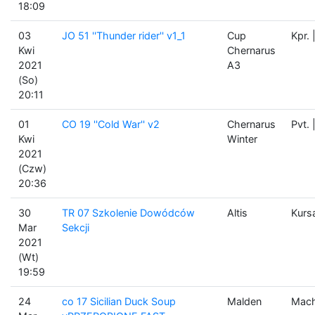
18:09
03
JO 51 ''Thunder rider'' v1_1
Cup
Kpr.
Kwi
Chernarus
2021
A3
(So)
20:11
01
CO 19 ''Cold War'' v2
Chernarus
Pvt.
Kwi
Winter
2021
(Czw)
20:36
30
TR 07 Szkolenie Dowódców
Altis
Kurs
Mar
Sekcji
2021
(Wt)
19:59
24
co 17 Sicilian Duck Soup
Malden
Mach