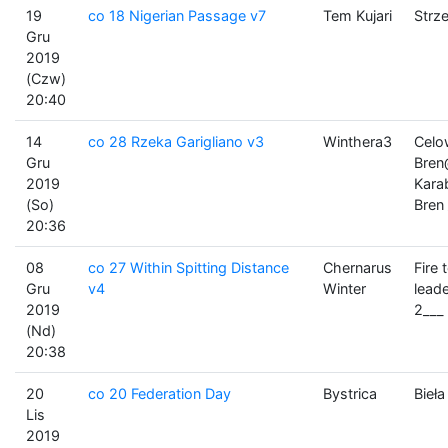
19
co 18 Nigerian Passage v7
Tem Kujari
Strz
Gru
2019
(Czw)
20:40
14
co 28 Rzeka Garigliano v3
Winthera3
Celo
Gru
Bren
2019
Kara
(So)
Bren
20:36
08
co 27 Within Spitting Distance
Chernarus
Fire
Gru
v4
Winter
lead
2019
2___
(Nd)
20:38
20
co 20 Federation Day
Bystrica
Bieła
Lis
2019