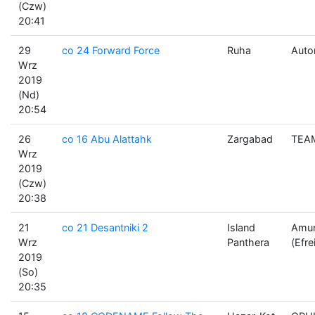
(Czw)
20:41
29
co 24 Forward Force
Ruha
Auto
Wrz
2019
(Nd)
20:54
26
co 16 Abu Alattahk
Zargabad
TEAM
Wrz
2019
(Czw)
20:38
21
co 21 Desantniki 2
Island
Amun
Wrz
Panthera
(Efre
2019
(So)
20:35