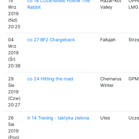
15
co 18 CODENAME Follow The
Hazar-Kot
OPHI
Wrz
Rabbit
Valley
LMG
2019
(Nd)
20:25
04
co 27 BF2 Chargeback
Fallujah
Strz
Wrz
2019
(Śr)
20:38
29
co 24 Hitting the road
Chernarus
GPMG
Sie
Winter
2019
(Czw)
20:27
26
tr 14 Trening - taktyka zielona
Utes
Ucze
Sie
2019
(Pon)