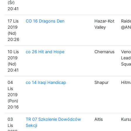
(Śr)
20:41
17 Lis
CO 16 Dragons Den
Hazar-Kot
Raid
2019
Valley
@AN
(Nd)
20:26
10 Lis
co 26 Hit and Hope
Chernarus
Veno
2019
Lead
(Nd)
Squa
20:41
04
co 14 Iraqi Handicap
Shapur
Hitm
Lis
2019
(Pon)
20:16
03
TR 07 Szkolenie Dowódców
Altis
Kurs
Lis
Sekcji