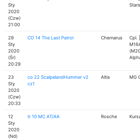
Sty
Stars
2020
(Czw)
21:00
29
CO 14 The Last Patrol
Chernarus
Cpl. 
Sty
M16
2020
(M20
(Śr)
Alph
20:29
23
co 22 ScalpelandHummer v2
Altis
MG G
Sty
cz1
2020
(Czw)
20:33
12
tr 10 MC AT/AA
Rosche
Kurs
Sty
2020
(Nd)