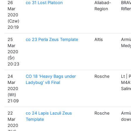
26
co 31 Lost Platoon
Aliabad-
BRAV
Mar
Region
Rifl
2020
(Czw)
20:19
25
co 23 Perla Zeus Template
Altis
Armi
Mar
Med
2020
(Śr)
20:23
24
CO 18 'Heavy Bags under
Rosche
Lt | 
Mar
Ladybug' v8 Final
M4A1
2020
Sali
(Wt)
21:09
22
co 24 Lapis Lazuli Zeus
Rosche
Armi
Mar
Template
dow
2020