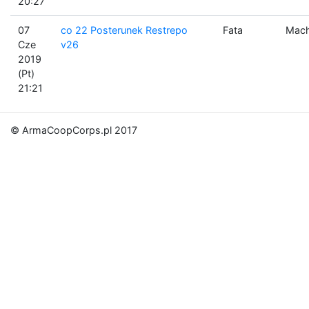
20:27
07
co 22 Posterunek Restrepo
Fata
Mach
Cze
v26
2019
(Pt)
21:21
© ArmaCoopCorps.pl 2017