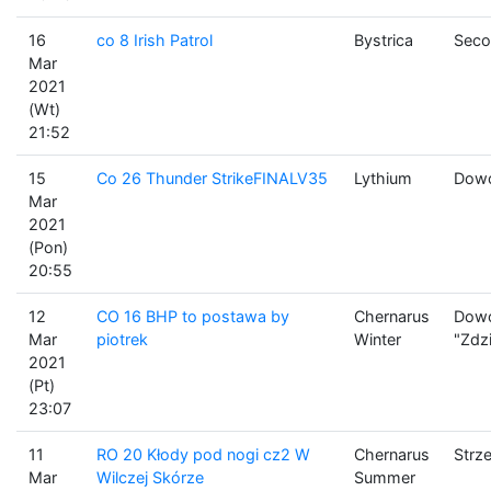
16
co 8 Irish Patrol
Bystrica
Seco
Mar
2021
(Wt)
21:52
15
Co 26 Thunder StrikeFINALV35
Lythium
Dowó
Mar
2021
(Pon)
20:55
12
CO 16 BHP to postawa by
Chernarus
Dowó
Mar
piotrek
Winter
"Zdz
2021
(Pt)
23:07
11
RO 20 Kłody pod nogi cz2 W
Chernarus
Strz
Mar
Wilczej Skórze
Summer