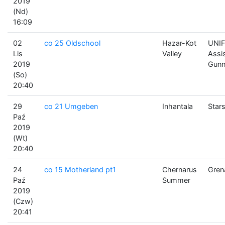
2019
(Nd)
16:09
02
co 25 Oldschool
Hazar-Kot
UNIF
Lis
Valley
Assi
2019
Gunn
(So)
20:40
29
co 21 Umgeben
Inhantala
Stars
Paź
2019
(Wt)
20:40
24
co 15 Motherland pt1
Chernarus
Gren
Paź
Summer
2019
(Czw)
20:41