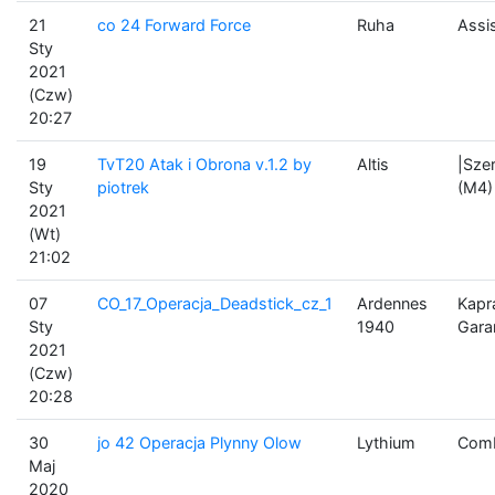
21
co 24 Forward Force
Ruha
Assi
Sty
2021
(Czw)
20:27
19
TvT20 Atak i Obrona v.1.2 by
Altis
|Sze
Sty
piotrek
(M4)
2021
(Wt)
21:02
07
CO_17_Operacja_Deadstick_cz_1
Ardennes
Kapr
Sty
1940
Gara
2021
(Czw)
20:28
30
jo 42 Operacja Plynny Olow
Lythium
Comb
Maj
2020