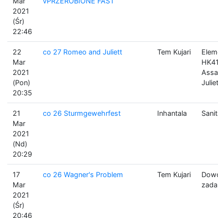
Mar
vPRZEROBIONE FAST
2021
(Śr)
22:46
22
co 27 Romeo and Juliett
Tem Kujari
Elem
Mar
HK4
2021
Assa
(Pon)
Julie
20:35
21
co 26 Sturmgewehrfest
Inhantala
Sanit
Mar
2021
(Nd)
20:29
17
co 26 Wagner's Problem
Tem Kujari
Dowó
Mar
zada
2021
(Śr)
20:46