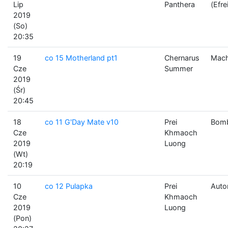
Lip
Panthera
(Efre
2019
(So)
20:35
19
co 15 Motherland pt1
Chernarus
Mach
Cze
Summer
2019
(Śr)
20:45
18
co 11 G'Day Mate v10
Prei
Bomb
Cze
Khmaoch
2019
Luong
(Wt)
20:19
10
co 12 Pulapka
Prei
Auto
Cze
Khmaoch
2019
Luong
(Pon)