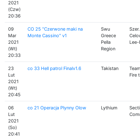
2021
(Czw)
20:36
09
CO 25 ''Czerwone maki na
Swu
Szer.
Mar
Monte Cassino'' v1
Greece
Celo
2021
Pella
Lee-E
(Wt)
Region
20:33
23
co 33 Hell patrol Finalv1.6
Takistan
Team
Lut
Fire
2021
(Wt)
20:45
06
co 21 Operacja Plynny Olow
Lythium
Sect
Lut
Com
2021
(So)
20:41