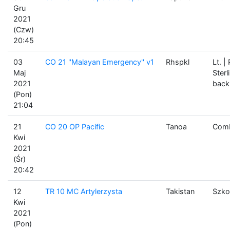
Gru
2021
(Czw)
20:45
03
CO 21 ''Malayan Emergency'' v1
Rhspkl
Lt. |
Maj
Sterl
2021
bac
(Pon)
21:04
21
CO 20 OP Pacific
Tanoa
Comb
Kwi
2021
(Śr)
20:42
12
TR 10 MC Artylerzysta
Takistan
Szko
Kwi
2021
(Pon)