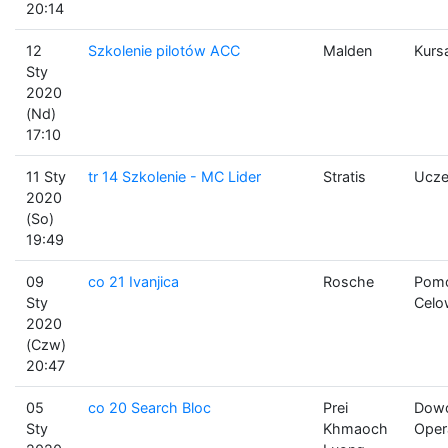
20:14
12
Szkolenie pilotów ACC
Malden
Kurs
Sty
2020
(Nd)
17:10
11 Sty
tr 14 Szkolenie - MC Lider
Stratis
Ucze
2020
(So)
19:49
09
co 21 Ivanjica
Rosche
Pomo
Sty
Celo
2020
(Czw)
20:47
05
co 20 Search Bloc
Prei
Dow
Sty
Khmaoch
Oper