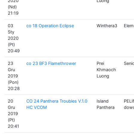
2020
Luong
(Nd)
21:19
03
co 18 Operation Eclipse
Winthera3
Elem
Sty
2020
(Pt)
20:49
23
co 23 BF3 Flamethrower
Prei
Seni
Gru
Khmaoch
2019
Luong
(Pon)
20:28
20
CO 24 Panthera Troubles V.1.0
Island
PELI
Gru
HC VCOM
Panthera
dowó
2019
(Pt)
20:41