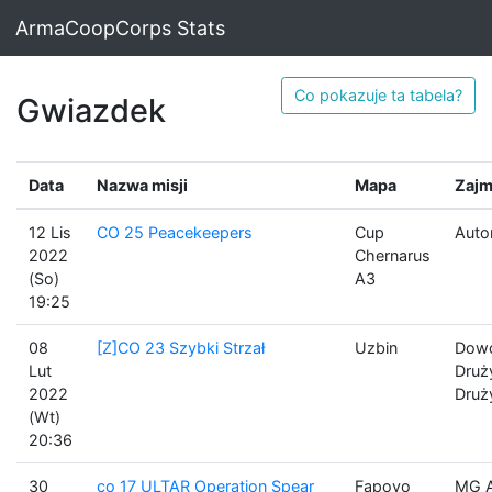
ArmaCoopCorps Stats
Co pokazuje ta tabela?
Gwiazdek
Data
Nazwa misji
Mapa
Zajm
12 Lis
CO 25 Peacekeepers
Cup
Auto
2022
Chernarus
(So)
A3
19:25
08
[Z]CO 23 Szybki Strzał
Uzbin
Dow
Lut
Druż
2022
Druż
(Wt)
20:36
30
co 17 ULTAR Operation Spear
Fapovo
MG A