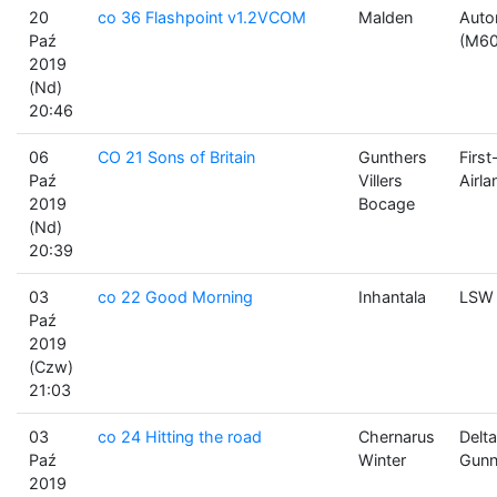
20
co 36 Flashpoint v1.2VCOM
Malden
Auto
Paź
(M60
2019
(Nd)
20:46
06
CO 21 Sons of Britain
Gunthers
Firs
Paź
Villers
Airla
2019
Bocage
(Nd)
20:39
03
co 22 Good Morning
Inhantala
LSW 
Paź
2019
(Czw)
21:03
03
co 24 Hitting the road
Chernarus
Delt
Paź
Winter
Gunn
2019