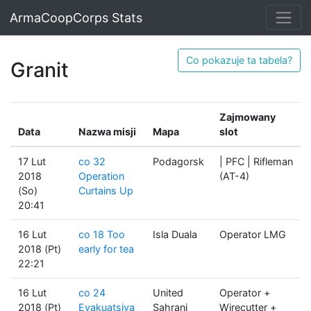
ArmaCoopCorps Stats
Co pokazuje ta tabela?
Granit
Zajmowany
Data
Nazwa misji
Mapa
slot
17 Lut
co 32
Podagorsk
| PFC | Rifleman
2018
Operation
(AT-4)
(So)
Curtains Up
20:41
16 Lut
co 18 Too
Isla Duala
Operator LMG
2018 (Pt)
early for tea
22:21
16 Lut
co 24
United
Operator +
2018 (Pt)
Evakuatsiya
Sahrani
Wirecutter +