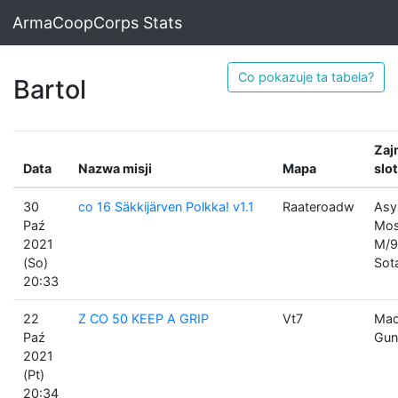
ArmaCoopCorps Stats
Co pokazuje ta tabela?
Bartol
Zaj
Data
Nazwa misji
Mapa
slot
30
co 16 Säkkijärven Polkka! v1.1
Raateroadw
Asy
Paź
Mos
2021
M/9
(So)
Sot
20:33
22
Z CO 50 KEEP A GRIP
Vt7
Mac
Paź
Gun
2021
(Pt)
20:34