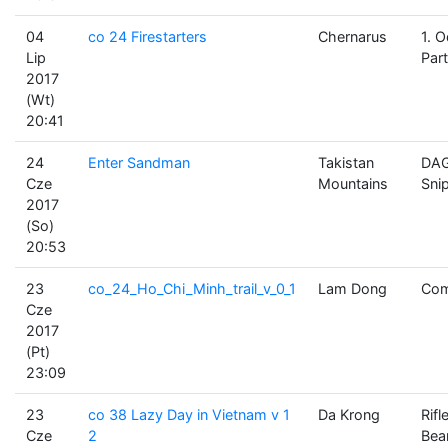
04
co 24 Firestarters
Chernarus
1. O
Lip
Par
2017
(Wt)
20:41
24
Enter Sandman
Takistan
DAG
Cze
Mountains
Sni
2017
(So)
20:53
23
co_24_Ho_Chi_Minh_trail_v_0_1
Lam Dong
Com
Cze
2017
(Pt)
23:09
23
co 38 Lazy Day in Vietnam v 1
Da Krong
Rif
Cze
2
Bear