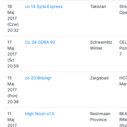
18
co 14 Syria Express
Takistan
Sht
Maj
Ope
2017
(Czw)
20:32
17
Co 34 ODRA 92
Schwemlitz
CEL
Maj
Winter
Pom
2017
7
(Śr)
20:59
15
co 20 Brisingr
Zargabad
HOT
Maj
Mar
2017
(Pon)
20:38
11
High Noon v1.0
Reshmaan
BEA
Maj
Province
Rif
2017
(Po