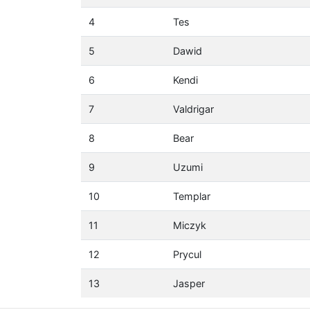
4
Tes
5
Dawid
6
Kendi
7
Valdrigar
8
Bear
9
Uzumi
10
Templar
11
Miczyk
12
Prycul
13
Jasper