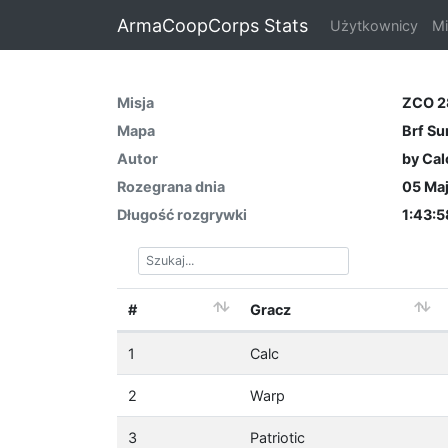
ArmaCoopCorps Stats
Użytkownicy
Mi
Misja
ZCO 2
Mapa
Brf S
Autor
by Cal
Rozegrana dnia
05 Maj
Długość rozgrywki
1:43:5
#
Gracz
1
Calc
2
Warp
3
Patriotic