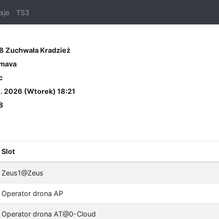
sje
TS3
8 Zuchwała Kradzież
umava
c
. 2026 (Wtorek) 18:21
8
Slot
Zeus1@Zeus
Operator drona AP
Operator drona AT@0-Cloud