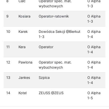
8
Calc
Operator spec. mat.
O Alpha
wybuchowych
1-3
9
Kosiara
Operator-ratownik
O Alpha
1-3
10
Karek
Dowódca Sekcji @Bierkut
O Alpha
1-3
1-4
11
Kera
Operator
O Alpha
1-4
12
Pawlona
Operator spec. mat.
O Alpha
wybuchowych
1-4
13
Jankes
Szpica
O Alpha
1-4
14
Kotel
ZEUSS @ZEUS
O Alpha
1-5