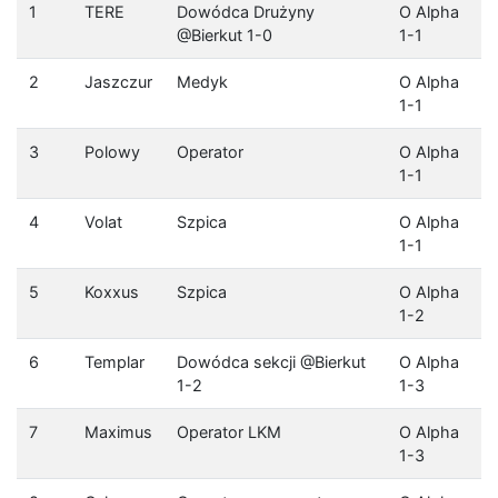
1
TERE
Dowódca Drużyny
O Alpha
@Bierkut 1-0
1-1
2
Jaszczur
Medyk
O Alpha
1-1
3
Polowy
Operator
O Alpha
1-1
4
Volat
Szpica
O Alpha
1-1
5
Koxxus
Szpica
O Alpha
1-2
6
Templar
Dowódca sekcji @Bierkut
O Alpha
1-2
1-3
7
Maximus
Operator LKM
O Alpha
1-3