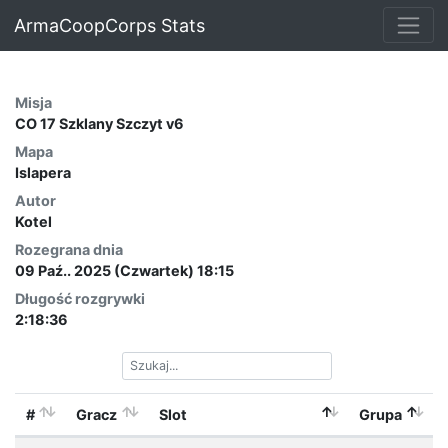
ArmaCoopCorps Stats
Misja
CO 17 Szklany Szczyt v6
Mapa
Islapera
Autor
Kotel
Rozegrana dnia
09 Paź.. 2025 (Czwartek) 18:15
Długość rozgrywki
2:18:36
#
Gracz
Slot
Grupa