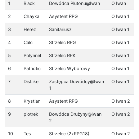
1
Black
Dowódca Plutonu@Iwan
O Iwan
2
Chayka
Asystent RPG
O Iwan 1
3
Herez
Sanitariusz
O Iwan 1
4
Calc
Strzelec RPG
O Iwan 1
5
Polynnel
Strzelec RPK
O Iwan 1
6
Patriotic
Strzelec Wyborowy
O Iwan 1
7
DisLike
Zastępca Dowódcy@Iwan
O Iwan 1
1
8
Krystian
Asystent RPG
O Iwan 2
9
piotrek
Dowódca Drużyny@Iwan
O Iwan 2
2
10
Tes
Strzelec (2xRPG18)
O Iwan 2