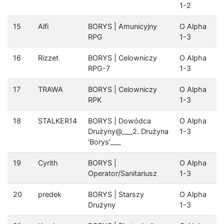
1-2
15
Alfi
BORYS | Amunicyjny
O Alpha
RPG
1-3
16
Rizzet
BORYS | Celowniczy
O Alpha
RPG-7
1-3
17
TRAWA
BORYS | Celowniczy
O Alpha
RPK
1-3
18
STALKER14
BORYS | Dowódca
O Alpha
Drużyny@___2. Drużyna
1-3
'Borys'___
19
Cyrith
BORYS |
O Alpha
Operator/Sanitariusz
1-3
20
predek
BORYS | Starszy
O Alpha
Drużyny
1-3