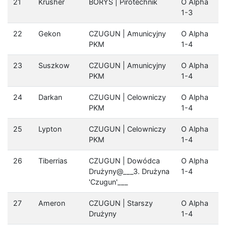
21
Krusher
BORYS | Pirotechnik
O Alpha
1-3
22
Gekon
CZUGUN | Amunicyjny
O Alpha
PKM
1-4
23
Suszkow
CZUGUN | Amunicyjny
O Alpha
PKM
1-4
24
Darkan
CZUGUN | Celowniczy
O Alpha
PKM
1-4
25
Lypton
CZUGUN | Celowniczy
O Alpha
PKM
1-4
26
Tiberrias
CZUGUN | Dowódca
O Alpha
Drużyny@___3. Drużyna
1-4
'Czugun'___
27
Ameron
CZUGUN | Starszy
O Alpha
Drużyny
1-4