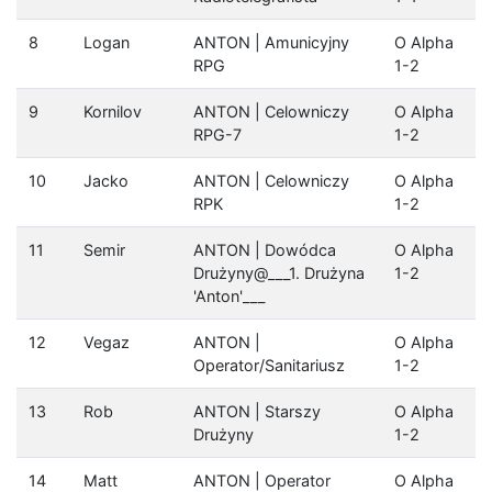
8
Logan
ANTON | Amunicyjny
O Alpha
RPG
1-2
9
Kornilov
ANTON | Celowniczy
O Alpha
RPG-7
1-2
10
Jacko
ANTON | Celowniczy
O Alpha
RPK
1-2
11
Semir
ANTON | Dowódca
O Alpha
Drużyny@___1. Drużyna
1-2
'Anton'___
12
Vegaz
ANTON |
O Alpha
Operator/Sanitariusz
1-2
13
Rob
ANTON | Starszy
O Alpha
Drużyny
1-2
14
Matt
ANTON | Operator
O Alpha