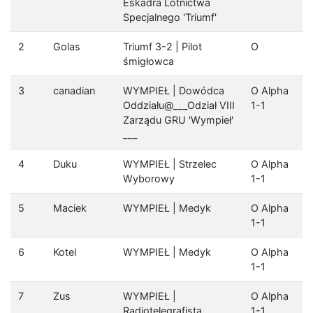
Eskadra Lotnictwa
Specjalnego 'Triumf'
2
Golas
Triumf 3-2 | Pilot
O
śmigłowca
3
canadian
WYMPIEŁ | Dowódca
O Alpha
Oddziału@___Odział VIII
1-1
Zarządu GRU 'Wympieł'
___
4
Duku
WYMPIEŁ | Strzelec
O Alpha
Wyborowy
1-1
5
Maciek
WYMPIEŁ | Medyk
O Alpha
1-1
6
Kotel
WYMPIEŁ | Medyk
O Alpha
1-1
7
Zus
WYMPIEŁ |
O Alpha
Radiotelegrafista
1-1