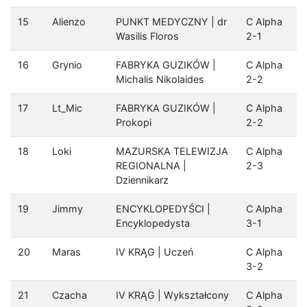
15
Alienzo
PUNKT MEDYCZNY | dr
C Alpha
Wasilis Floros
2-1
16
Grynio
FABRYKA GUZIKÓW |
C Alpha
Michalis Nikolaides
2-2
17
Lt_Mic
FABRYKA GUZIKÓW |
C Alpha
Prokopi
2-2
18
Loki
MAZURSKA TELEWIZJA
C Alpha
REGIONALNA |
2-3
Dziennikarz
19
Jimmy
ENCYKLOPEDYŚCI |
C Alpha
Encyklopedysta
3-1
20
Maras
IV KRĄG | Uczeń
C Alpha
3-2
21
Czacha
IV KRĄG | Wykształcony
C Alpha