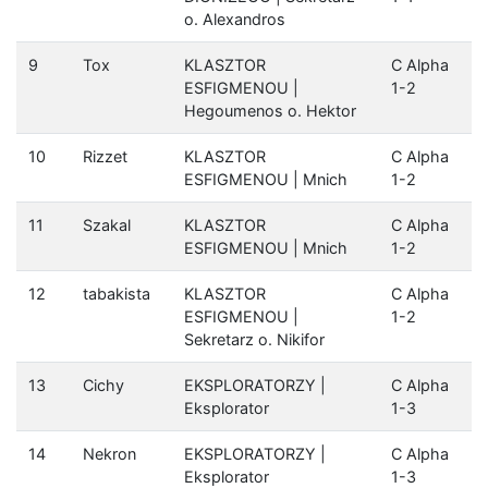
o. Alexandros
9
Tox
KLASZTOR
C Alpha
ESFIGMENOU |
1-2
Hegoumenos o. Hektor
10
Rizzet
KLASZTOR
C Alpha
ESFIGMENOU | Mnich
1-2
11
Szakal
KLASZTOR
C Alpha
ESFIGMENOU | Mnich
1-2
12
tabakista
KLASZTOR
C Alpha
ESFIGMENOU |
1-2
Sekretarz o. Nikifor
13
Cichy
EKSPLORATORZY |
C Alpha
Eksplorator
1-3
14
Nekron
EKSPLORATORZY |
C Alpha
Eksplorator
1-3