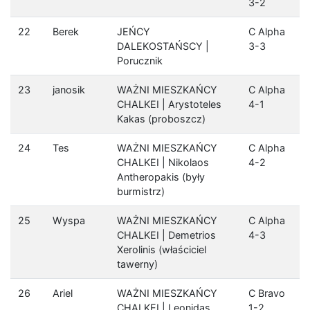
3-2
22
Berek
JEŃCY
C Alpha
DALEKOSTAŃSCY |
3-3
Porucznik
23
janosik
WAŻNI MIESZKAŃCY
C Alpha
CHALKEI | Arystoteles
4-1
Kakas (proboszcz)
24
Tes
WAŻNI MIESZKAŃCY
C Alpha
CHALKEI | Nikolaos
4-2
Antheropakis (były
burmistrz)
25
Wyspa
WAŻNI MIESZKAŃCY
C Alpha
CHALKEI | Demetrios
4-3
Xerolinis (właściciel
tawerny)
26
Ariel
WAŻNI MIESZKAŃCY
C Bravo
CHALKEI | Leonidas
1-2