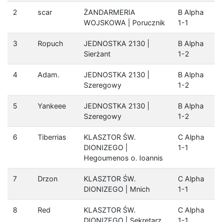
2
scar
ŻANDARMERIA
B Alpha
WOJSKOWA | Porucznik
1-1
3
Ropuch
JEDNOSTKA 2130 |
B Alpha
Sierżant
1-2
4
Adam.
JEDNOSTKA 2130 |
B Alpha
Szeregowy
1-2
5
Yankeee
JEDNOSTKA 2130 |
B Alpha
Szeregowy
1-2
6
Tiberrias
KLASZTOR ŚW.
C Alpha
DIONIZEGO |
1-1
Hegoumenos o. Ioannis
7
Drzon
KLASZTOR ŚW.
C Alpha
DIONIZEGO | Mnich
1-1
8
Red
KLASZTOR ŚW.
C Alpha
DIONIZEGO | Sekretarz
1-1